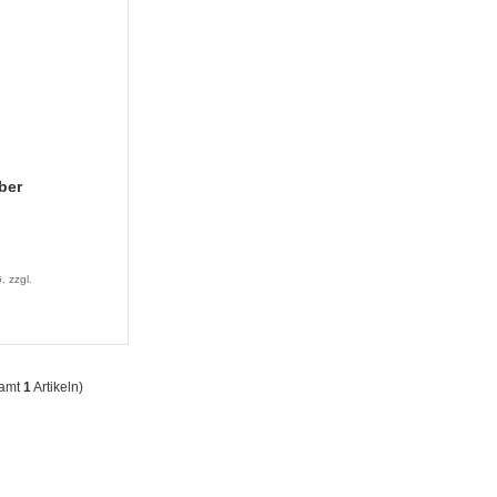
eber
 zzgl.
samt
1
Artikeln)