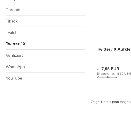
Threads
TikTok
Twitch
Twitter / X
Twitter / X Aufkl
Verifiziert
WhatsApp
7,95 EUR
ab
Endpreis nach § 19 UStG.
Versandkosten
YouTube
Zeige
1
bis
1
(von insge